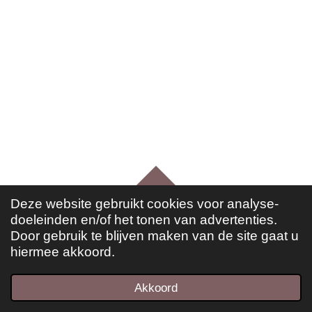
TOP
Deze website gebruikt cookies voor analyse-
doeleinden en/of het tonen van advertenties.
© 2021 ESSFotografie
Door gebruik te blijven maken van de site gaat u
hiermee akkoord.
Akkoord
E-mailadres
Telefoonnummer
Kaart
Instagram
WhatsApp