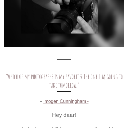
"Which of my photographs is my favorite? The one I'm going to
take tomorrow."
–
Imogen Cunningham -
Hey daar!