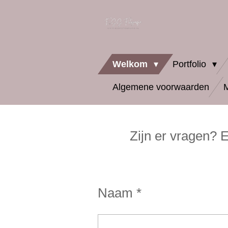
Ga
direct
naar
Welkom
Portfolio
de
Algemene voorwaarden
hoofdinhoud
Zijn er vragen? 
Naam *