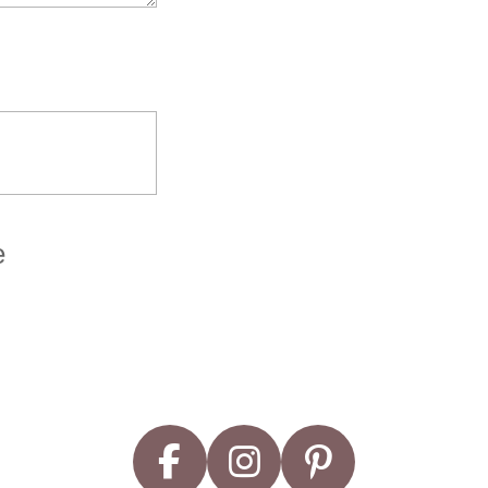
e
F
I
P