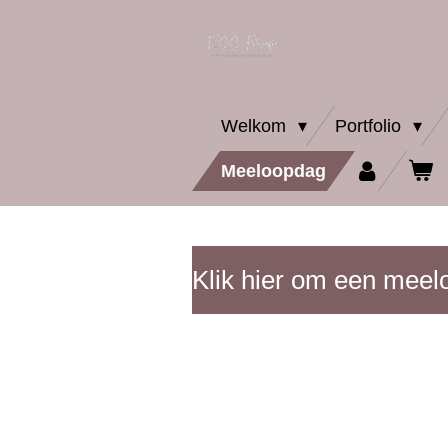
Ga
direct
naar
Welkom
Portfolio
de
Meeloopdag
hoofdinhoud
Klik hier om een meel