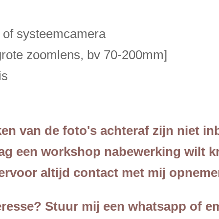
a of systeemcamera
en grote zoomlens, bv 70-200mm]
rafie basi
n van de foto's achteraf zijn niet inb
aag een workshop nabewerking wilt kr
ervoor altijd contact met mij opnem
eresse? Stuur mij een whatsapp of em