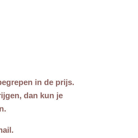
skennis
egrepen in de prijs.
ijgen, dan kun je
en.
ail.