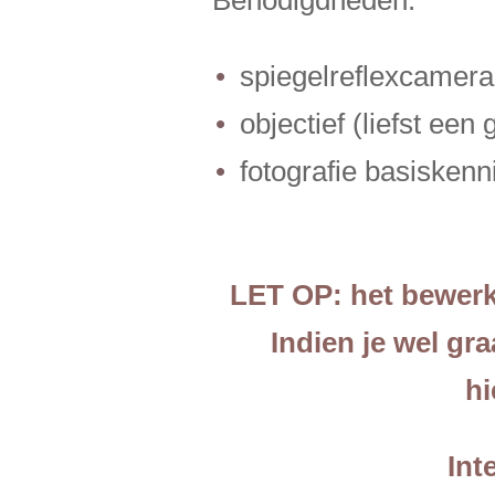
spiegelreflexcamer
objectief (liefst e
fotog
LET OP: het bewerke
Indien je wel gr
hi
Int