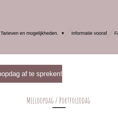
Tarieven en mogelijkheden.
Informatie vooraf
F
oopdag af te spreken!
Meeloopdag / Portfoliodag